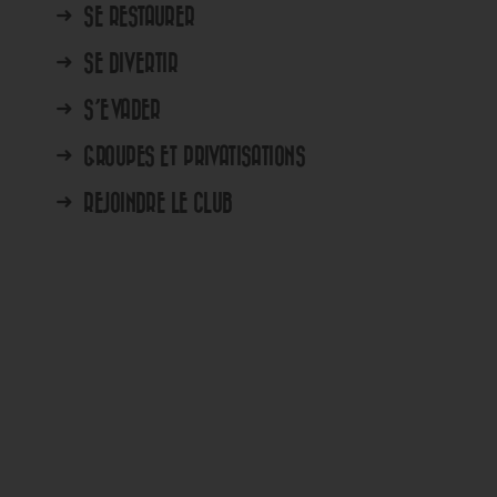
➜
SE RESTAURER
➜
SE DIVERTIR
➜
S’EVADER
➜
GROUPES ET PRIVATISATIONS
➜
REJOINDRE LE CLUB
MERCREDI 12 AOÛT 2026
EDI 6
MOONSET BY GINA – SPECIAL E
En savoir plus