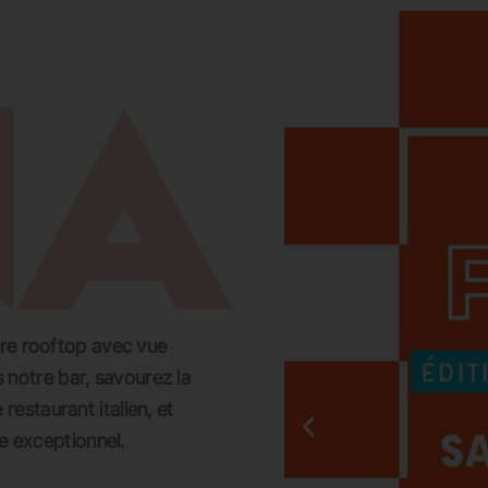
EVADER
GROUPES ET PRIVATISATIONS
RESERVER UNE TABLE
CARTES
tre rooftop avec vue
 notre bar, savourez la
restaurant italien, et
 exceptionnel.