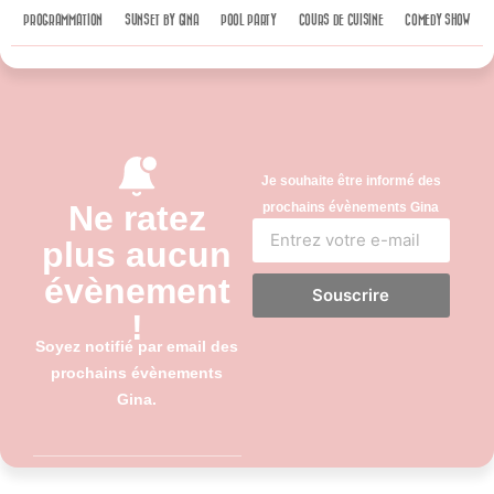
PROGRAMMATION
SUNSET BY GINA
POOL PARTY
COURS DE CUISINE
COMEDY SHOW
Je souhaite être informé des
Ne ratez
prochains évènements Gina
plus aucun
évènement
Souscrire
!
Soyez notifié par email des
prochains évènements
Gina.