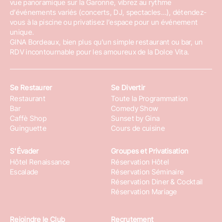
vue panoramique sur la Garonne, vibrez au rythme
deux heures, incluant dégustation et temps d’échange.
d’événements variés (concerts, DJ, spectacles…), détendez-
vous à la piscine ou privatisez l’espace pour un événement
Pour les amateurs de sucré, le
cours de pâtisserie Bordeaux
unique.
GINA Bordeaux, bien plus qu’un simple restaurant ou bar, un
aborde des techniques variées, de la tarte au citron
RDV incontournable pour les amoureux de la Dolce Vita.
meringuée au tiramisu à la pistache en passant par les
desserts saisonniers. Les ingrédients sont soigneusement
sélectionnés, et les recettes adaptées aux débutants comme
Se Restaurer
Se Divertir
aux cuisiniers confirmés. Un exemple concret : lors d’un atelier
Restaurant
Toute la Programmation
dédié aux desserts de Noël, les participants ont réalisé une
Bar
Comedy Show
bûche de Noël tiramisu ou un mont-blanc, en suivant les
Caffè Shop
Sunset by Gina
Guinguette
Cours de cuisine
étapes clés pour obtenir un résultat aussi beau que
gourmand.
S'Évader
Groupes et Privatisation
Hôtel Renaissance
Réservation Hôtel
Les familles ne sont pas oubliées, avec des
cours de cuisine
Escalade
Réservation Séminaire
enfant Bordeaux
conçus pour éveiller les papilles des plus
Réservation Diner & Cocktail
jeunes. Ces ateliers ludiques, d’une durée de 2h, initient les
Réservation Mariage
enfants à la préparation de recettes gourmandes adaptées
aux temps forts de l’année : spécial Halloween, atelier de
Rejoindre le Club
Recrutement