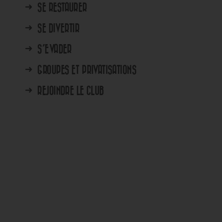
➜
SE RESTAURER
➜
SE DIVERTIR
➜
S’EVADER
➜
GROUPES ET PRIVATISATIONS
➜
REJOINDRE LE CLUB
MERCREDI 12 AOÛT 2026
EDI 6
MOONSET BY GINA – SPECIAL E
En savoir plus