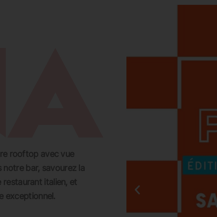
EVADER
GROUPES ET PRIVATISATIONS
RESERVER UNE TABLE
CARTES
tre rooftop avec vue
 notre bar, savourez la
restaurant italien, et
 exceptionnel.