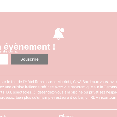
n évènement !
ents Gina.
Souscrire
sur le toit de l’Hôtel Renaissance Marriott, GINA Bordeaux vous invite
ez une cuisine italienne raffinée avec vue panoramique sur la Garon
rts, DJ, spectacles…), détendez-vous à la piscine ou privatisez l’es
ordeaux, bien plus qu’un simple restaurant ou bar, un RDV incontourn
rtir
S'Évader