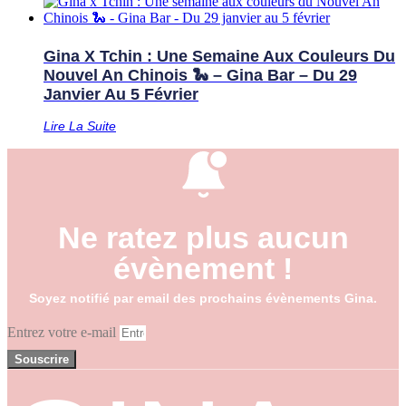
Gina X Tchin : Une Semaine Aux Couleurs Du
Nouvel An Chinois 🐍 – Gina Bar – Du 29
Janvier Au 5 Février
Lire La Suite
Ne ratez plus aucun
évènement !
Soyez notifié par email des prochains évènements Gina.
Entrez votre e-mail
Souscrire