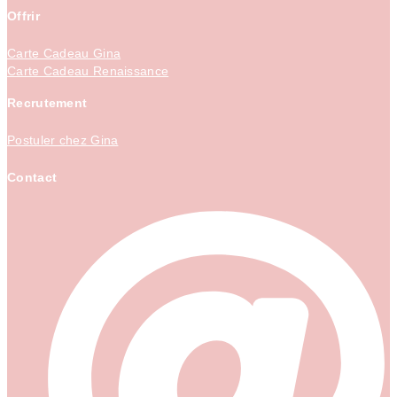
Offrir
Carte Cadeau Gina
Carte Cadeau Renaissance
Recrutement
Postuler chez Gina
Contact