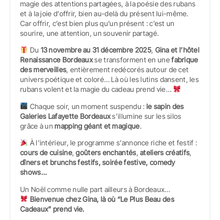
magie des attentions partagées, à la poésie des rubans
et à la joie d’offrir, bien au-delà du présent lui-même.
Car offrir, c’est bien plus qu’un présent : c’est un
sourire, une attention, un souvenir partagé.
Du
13 novembre au 31 décembre 2025
,
Gina et l’hôtel
Renaissance Bordeaux
se transforment en une
fabrique
des merveilles
, entièrement redécorés autour de cet
univers poétique et coloré… Là où les lutins dansent, les
rubans volent et la magie du cadeau prend vie…
Chaque soir, un moment suspendu :
le sapin des
Galeries Lafayette Bordeaux
s’illumine sur les silos
grâce à un
mapping géant et magique
.
À l’intérieur, le programme s’annonce riche et festif :
cours de cuisine
,
goûters enchantés
,
ateliers créatifs
,
dîners et
brunchs festifs, soirée festive,
comedy
shows…
Un Noël comme nulle part ailleurs à Bordeaux…
Bienvenue chez Gina, là où “Le Plus Beau des
Cadeaux” prend vie.