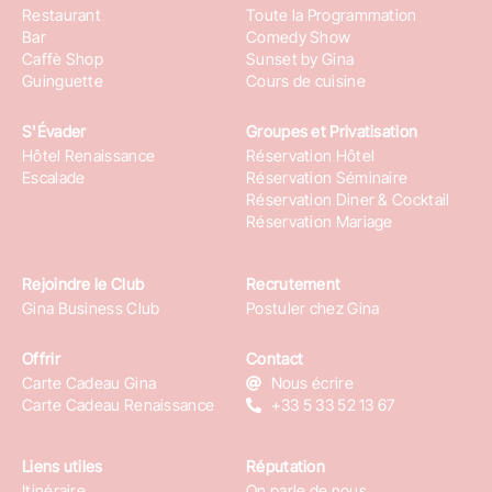
Restaurant
Toute la Programmation
Bar
Comedy Show
Caffè Shop
Sunset by Gina
Guinguette
Cours de cuisine
S'Évader
Groupes et Privatisation
Hôtel Renaissance
Réservation Hôtel
Escalade
Réservation Séminaire
Réservation Diner & Cocktail
Réservation Mariage
Rejoindre le Club
Recrutement
Gina Business Club
Postuler chez Gina
Offrir
Contact
Carte Cadeau Gina
Nous écrire
Carte Cadeau Renaissance
+33 5 33 52 13 67
Liens utiles
Réputation
Itinéraire
On parle de nous