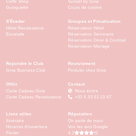
Caffè Shop
Sunset by Gina
Guinguette
Cours de cuisine
S'Évader
Groupes et Privatisation
Hôtel Renaissance
Réservation Hôtel
Escalade
Réservation Séminaire
Réservation Diner & Cocktail
Réservation Mariage
Rejoindre le Club
Recrutement
Gina Business Club
Postuler chez Gina
Offrir
Contact
Carte Cadeau Gina
Nous écrire
Carte Cadeau Renaissance
+33 5 33 52 13 67
Liens utiles
Réputation
Itinéraire
On parle de nous
Horaires d’ouverture
Voir les avis Google
4,2
Panier