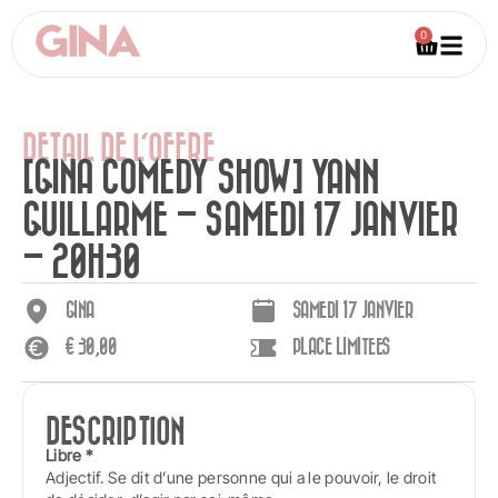
0
DETAIL DE L'OFFRE
[GINA COMEDY SHOW] YANN
GUILLARME – SAMEDI 17 JANVIER
– 20H30
GINA
SAMEDI 17 JANVIER
€
30,00
PLACE LIMITEES
DESCRIPTION
Libre *
Adjectif. Se dit d’une personne qui a le pouvoir, le droit