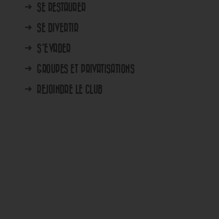
➜
SE RESTAURER
➜
SE DIVERTIR
➜
S’EVADER
➜
GROUPES ET PRIVATISATIONS
➜
REJOINDRE LE CLUB
MERCREDI 12 AOÛT 2026
EDI 6
MOONSET BY GINA – SPECIAL E
En savoir plus