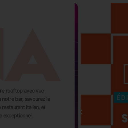
EVADER
GROUPES ET PRIVATISATIONS
RESERVER UNE TABLE
CARTES
tre rooftop avec vue
 notre bar, savourez la
restaurant italien, et
 exceptionnel.