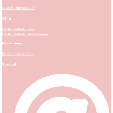
Gina Business Club
Offrir
Carte Cadeau Gina
Carte Cadeau Renaissance
Recrutement
Postuler chez Gina
Contact