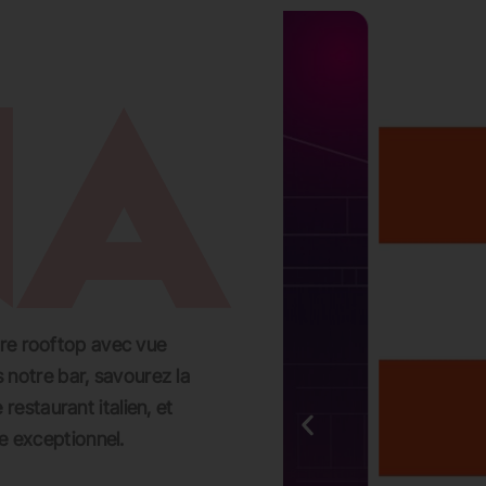
EVADER
GROUPES ET PRIVATISATIONS
RESERVER UNE TABLE
CARTES
tre rooftop avec vue
 notre bar, savourez la
restaurant italien, et
 exceptionnel.