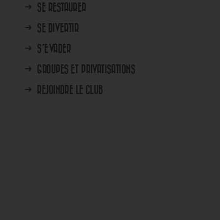
➜
SE RESTAURER
➜
SE DIVERTIR
➜
S’EVADER
➜
GROUPES ET PRIVATISATIONS
➜
REJOINDRE LE CLUB
MERCREDI 12 AOÛT 2026
EDI 6
MOONSET BY GINA – SPECIAL E
En savoir plus